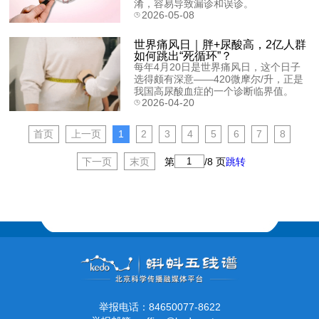
淆，容易导致漏诊和误诊。
2026-05-08
世界痛风日｜胖+尿酸高，2亿人群
如何跳出“死循环”？
每年4月20日是世界痛风日，这个日子
选得颇有深意——420微摩尔/升，正是
我国高尿酸血症的一个诊断临界值。
2026-04-20
首页
上一页
1
2
3
4
5
6
7
8
下一页
末页
第
/
8
页
跳转
举报电话：84650077-8622