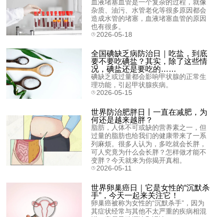
血液堵塞血管是一个复杂的过程，就像
杂质、油污、水管老化等很多原因都会
造成水管的堵塞，血液堵塞血管的原因
也有很多。
2026-05-18
全国碘缺乏病防治日｜吃盐，到底
要不要吃碘盐？其实，除了这些情
况，碘盐还是要吃的……
碘缺乏或过量都会影响甲状腺的正常生
理功能，引起甲状腺疾病。
2026-05-15
世界防治肥胖日丨一直在减肥，为
何还是越来越胖？
脂肪，人体不可或缺的营养素之一，但
过量的脂肪也给我们的健康带来了一系
列麻烦。很多人认为，多吃就会长胖，
可人究竟为什么会长胖？怎样做才能不
变胖？今天就来为你揭开真相。
2026-05-11
世界卵巢癌日｜它是女性的“沉默杀
手”，今天一起来关注它！
卵巢癌被称为女性的“沉默杀手”，因为
其症状经常与其他不太严重的疾病相混