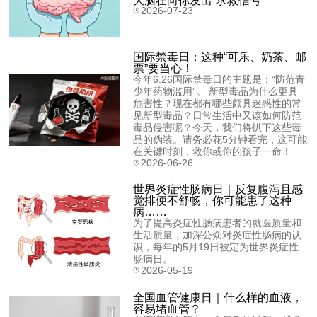
2026-07-23
国际禁毒日：这种“可乐、奶茶、邮
票”要当心！
今年6.26国际禁毒日的主题是：“防范青
少年药物滥用”。 新型毒品为什么更具
危害性？现在都有哪些颇具迷惑性的常
见新型毒品？日常生活中又该如何防范
毒品侵害呢？今天，我们将扒下这些毒
品的伪装。请务必花5分钟看完，这可能
在关键时刻，救你或你的孩子一命！
2026-06-26
世界炎症性肠病日｜反复腹泻且感
觉排便不舒畅，你可能患了这种
病……
为了提高炎症性肠病患者的就医质量和
生活质量，加深公众对炎症性肠病的认
识，每年的5月19日被定为世界炎症性
肠病日。
2026-05-19
全国血管健康日｜什么样的血液，
容易堵血管？