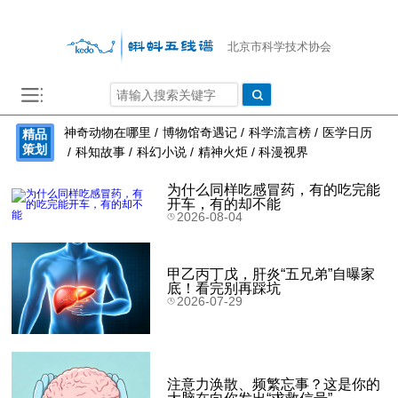
北京市科学技术协会
神奇动物在哪里
/
博物馆奇遇记
/
科学流言榜
/
医学日历
精品
策划
/
科知故事
/
科幻小说
/
精神火炬
/
科漫视界
为什么同样吃感冒药，有的吃完能
开车，有的却不能
2026-08-04
甲乙丙丁戊，肝炎“五兄弟”自曝家
底！看完别再踩坑
2026-07-29
注意力涣散、频繁忘事？这是你的
大脑在向你发出“求救信号”