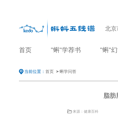
北京
首页
"蝌"学荐书
"蝌"
当前位置：
首页
>
蝌学问答
脂肪
来源：健康百科