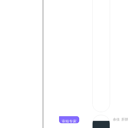
余佳 肝
审核专家