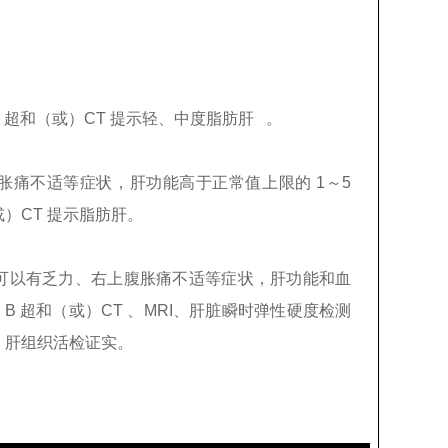
 超和（或）CT 提示轻、
中度脂肪肝
。
胀痛不适等症状，肝功能高于正常值上限的 1～5
或）CT 提示脂肪肝。
可以
有乏力、右上腹胀痛不适等症状，肝功能和血
冰雪地面为什么这么滑？
B 超和（或）CT 、MRI、肝脏瞬时弹性硬度检测
，肝组织活检证实。