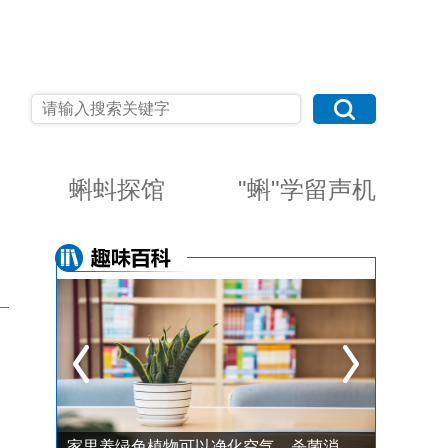
蝌蚪探馆
"蝌"学留声机
别再只防乳腺癌！最新数据揭示：这才是女性第一高发癌症，三条习惯及时改→
家里养绿色植物可以净化空气、杀菌消毒？
为什么