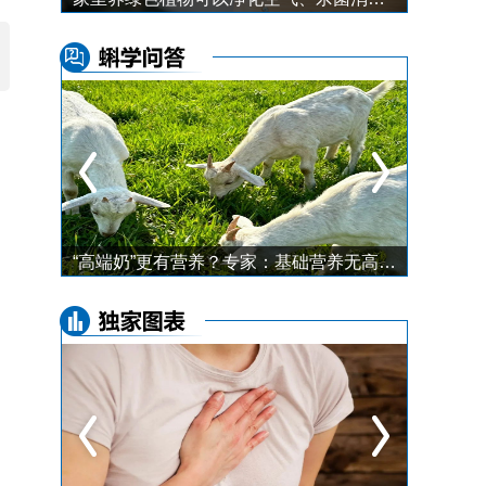
一年中最好瘦的季节，就是冬天！ 5 件小事帮你瘦得更快，还好坚持
“高端奶”更有营养？专家：基础营养无高低，活性成分有不同！关键看你的口味和需求↓