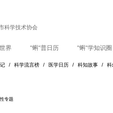
市科学技术协会
幻世界
"蝌"普日历
"蝌"学知识圈
记
/
科学流言榜
/
医学日历
/
科知故事
/
科
性专题