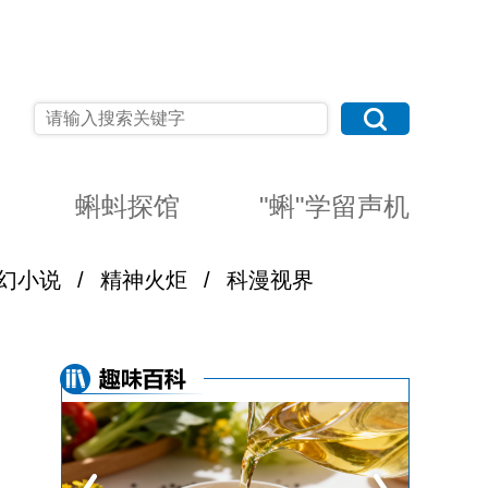
蝌蚪探馆
"蝌"学留声机
幻小说
/
精神火炬
/
科漫视界