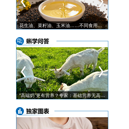
碰撞还能用、断电也能开，强制性国标让车门把手安全不再“隐形”
花生油、菜籽油、玉米油……不同食用油怎么选？记住这几点，挑对不踩坑！
一年中最好瘦的季节，就是冬天！ 5 件小事帮你瘦得更快，还好坚持
“高端奶”更有营养？专家：基础营养无高低，活性成分有不同！关键看你的口味和需求↓