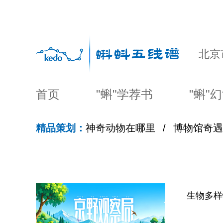
北京
首页
"蝌"学荐书
"蝌"
精品策划：
神奇动物在哪里
/
博物馆奇遇
生物多样