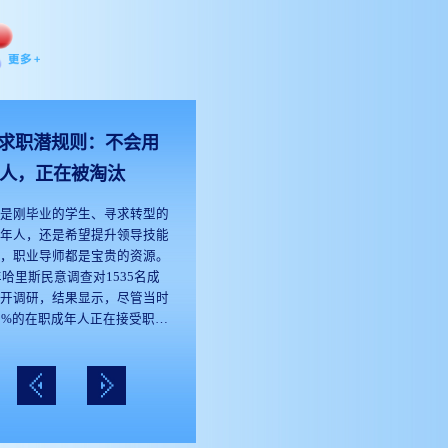
AI+X产业新触角”大主题，探讨
以DeepSeek为代表的大模型技
术，如何重塑重构行业运行规
律。系列公开课收获了大量关注
与支持，吸引千万网友云端共享
25求职潜规则：不会用
共学。第三季，系列公开课邀请
来自浙江大学不同专业院系大咖
的人，正在被淘汰
轮番开讲，深入探讨以DeepSeek
你是刚毕业的学生、寻求转型的
为代表的智能模型如何为交叉学
中年人，还是希望提升领导技能
科提供支撑，在“X+AI”的共生革
管，职业导师都是宝贵的资源。
命中，传统基础学科的与人工智
1年哈里斯民意调查对1535名成
展开调研，结果显示，尽管当时
能技术如何解构与重组，实现双
2%的在职成年人正在接受职业
向进化。
服务，但近三分之二的人都认
就未来职业发展与专业人士交流
来帮助。这一差距或许源于传统
导既昂贵又耗时，2023年职业
平均时薪高达272美元。