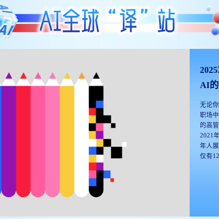
，探讨
型技
行规
量关注
端共享
20
课邀请
系大咖
AI
Seek
无论
交叉学
职场
的共生革
的高
人工智
202
年人
实现双
仅有1
咨询
同，
能带
职业指
导师的