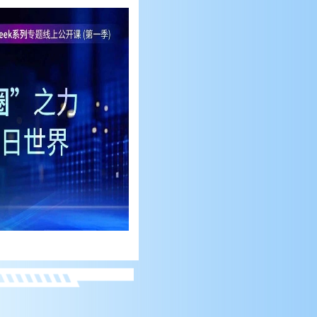
合集来啦！浙江大学DeepSeek
【合集】浙江大学DeepSeek系
【第二期】新内容上线！浙江
系列专题线上公开课第一季收
列专题线上公开课第二季合
大学DeepSeek系列公开课第三
官！课程回放、PPT资料免费
集！课程回放、PPT资料免费
季第二期开讲
公开课化作燎原星火，点燃公众
DeepSeek系列专题线上公开课，
深入揭示DeepSeek如何突破算力
公开！
公开！
AI启蒙，成为引爆全民解码智能
每周一晚上19:30面向公众在线直
与泛化天花板，探讨当机器开始
未来的集体行动！ 共享构筑知识
播，引起社会广泛关注。第二季
理解物理规律、掌握社会协作
普惠基座，为满足更多读者学
从“产业望远镜”的视角，围绕“渗
时，人类应如何构建与之共生的
习，我们为大家整理好了浙江大
透与再生：大模型生态下AI+X产
新型文明契约。 自2025年2月17
学DeepSeek系列专题线上公开课
业新触角”主题，探讨以DeepSeek
日起，浙江大学人工智能科研团
第一季全部课程回放与PPT资
为代表的大模型技术，如何重塑
队推出DeepSeek系列专题线上公
料，面向公众免费开放
人机协作的底层逻辑，重构数字
开课，第一季围绕DeepSeek技术
经济运行范式，重绘技术伦理价
的破圈，介绍了人工智能技术发
值边疆。
展的历史脉络与整体趋势，聚焦
技术内核创新突破与应用，第二
季以“产业望远镜”的视角，围绕
“渗透与再生：大模型生态下