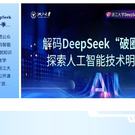
Seek
eek系
！浙江
一季收
季合
开课第三
料免费
料免费
燃公众
公开课，
突破算力
码智能
众在线直
器开始
筑知识
第二季
协作
者学
围绕“渗
共生的
浙江大
I+X产
月17
上公开课
Seek
科研团
T资
何重塑
题线上公
构数字
ek技术
伦理价
技术发
，聚焦
，第二
，围绕
下