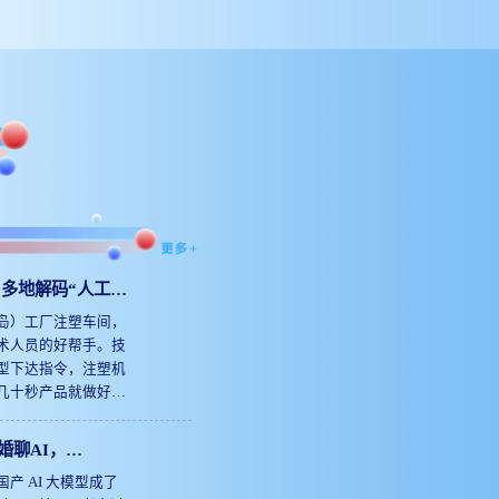
 多地解码“人工智
岛）工厂注塑车间，
术人员的好帮手。技
型下达指令，注塑机
几十秒产品就做好
过一根头发丝的粗
动识别技术人员指令，
婚聊AI，
取合适的工艺参数来
啥有这么大的魅力？
产 AI 大模型成了
往，这完全要靠注塑