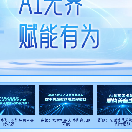
I时代，不能把思考交
朱峰：探索机器人时代的无限
靳聪：AI赋能艺术
给机器
可能
创作潜能