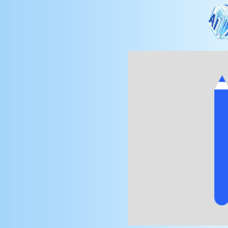
AI+X产业新触角”大主题
以DeepSeek为代表的大模
术，如何重塑重构行业运
律。系列公开课收获了大
与支持，吸引千万网友云
Anthropic AI 最新研究成
共学。第三季，系列公开
来自浙江大学不同专业院
果发布：揭示大模型中的
轮番开讲，深入探讨以Deep
注意力回路
语言模型怎么“知道”乔丹是篮球运动
为代表的智能模型如何为
员的？ 近日，Anthropic 通过构建归
科提供支撑，在“X+AI”
因图呈现了语言模型处理这一问题时
命中，传统基础学科的与
的底层机制。由下图可以看到，对
于"Fact: Michael Jordan plays the
能技术如何解构与重组，
sport of __"的输入，模型输出的第一
向进化。
条路径源自"plays"和"sport"词元，它
们激活了"sport"与"输出运动项目"特
征，进而提升了篮球、足球等运动项
目的逻辑输出值。第二条路径源
自"Michael Jordan及其他名人"特
征，这些特征与篮球逻辑输出呈正相