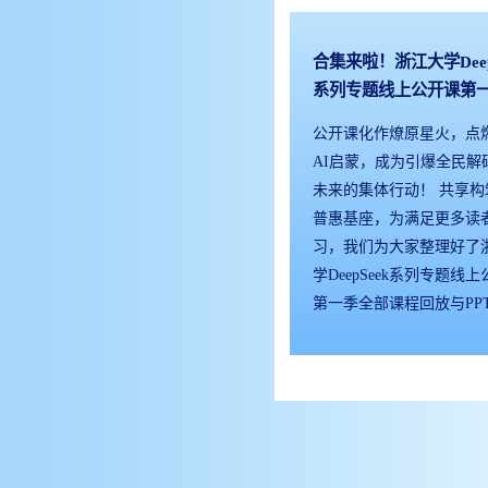
合集来啦！浙江大学Deep
【合集】浙江大学DeepS
【第二期】新内容上线
系列专题线上公开课第
列专题线上公开课第二
大学DeepSeek系列公
官！课程回放、PPT资
集！课程回放、PPT资
季第二期开讲
公开课化作燎原星火，点
DeepSeek系列专题线上
深入揭示DeepSeek如何
公开！
公开！
AI启蒙，成为引爆全民解
每周一晚上19:30面向公
与泛化天花板，探讨当机
未来的集体行动！ 共享构
播，引起社会广泛关注。
理解物理规律、掌握社会
普惠基座，为满足更多读
从“产业望远镜”的视角，
时，人类应如何构建与之
习，我们为大家整理好了
透与再生：大模型生态下A
新型文明契约。 自2025年2
学DeepSeek系列专题线
业新触角”主题，探讨以Deep
日起，浙江大学人工智能
第一季全部课程回放与PP
为代表的大模型技术，如
队推出DeepSeek系列专
料，面向公众免费开放
人机协作的底层逻辑，重
开课，第一季围绕DeepSe
经济运行范式，重绘技术
的破圈，介绍了人工智能
值边疆。
展的历史脉络与整体趋势
技术内核创新突破与应用
季以“产业望远镜”的视角
“渗透与再生：大模型生态