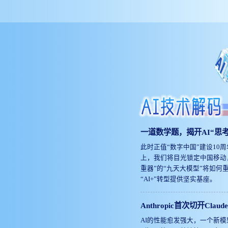
关，与足球逻辑输出呈负相关。除序
列路径外，"Michael
Jordan"和"sport/game of"等特征组还
通过直接边连接至篮球逻辑输出，三
条路径的共同作用使模型最终在划线
处填上了"basketball"。
一道数学题，揭开AI“思
此时正值“数字中国”建设10
上，我们将目光锁定中国移动，
重器”的“九天大模型”将如
“AI+”转型提供坚实基座。
Anthropic首次切开Cl
心算诡异思考过程曝光
AI的性能愈发强大，一个新模