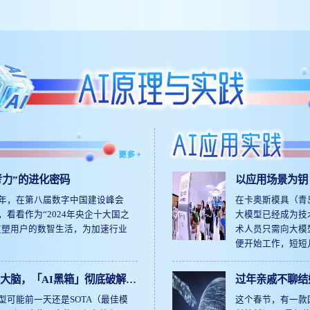
考力”的进化密码
以应用场景为钥
能+”
周年，在第八届数字中国建设峰会
在卡奥斯模具（青
看看作为“2024年央企十大国之
大模型已经成为技
何重塑用户的数智生活，为加速行业
术人员只需向大模
便开始工作，短短
了，产品误差不超
细。 大模型能自
aude大脑，「AI黑箱」彻底破解？
过年亲戚不聊结
从庞大数据库中调
DeepSeek为
型可能前一天还是SOTA（最佳模
这个春节，有一款国
指挥注塑机。在以