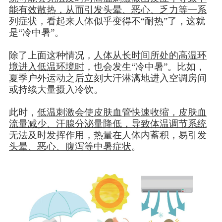
能有效散热，从而引发头晕、恶心、乏力等一系
列症状
，看起来人体似乎变得不“耐热”了，这就
是“冷中暑”。
除了上面这种情况，
人体从长时间所处的高温环
境进入低温环境时
，也会发生“冷中暑”。比如，
夏季户外运动之后立刻大汗淋漓地进入空调房间
或持续大量摄入冷饮。
此时，
低温刺激会使皮肤血管快速收缩，皮肤血
流量减少、汗腺分泌量降低，导致体温调节系统
无法及时发挥作用，热量在人体内蓄积，易引发
头晕、恶心、腹泻等中暑症状
。