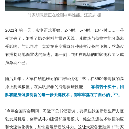
时家明教授正在检测材料性能。汪凌志 摄
2021年的一天，实测正式开始。2小时、5小时、10小时……一昼
夜过去了，附着了隐身材料的雷达天线，其散热与侦搜性能分毫未
受影响。与此同时，盘旋在高空搭载各种侦察设备的飞机，丝毫没
有捕捉到地面雷达的踪迹。那一刻，“铆”在现场的时家明和团队成
员激动不已。
随后几年，大家在酷热难耐的厂房里优化工艺，在5900米海拔的高
原上测试极值，在风吼浪卷的海边验证性能……
靠着苦干实干，团
队将隐身薄膜制备的每一步关键技术，都牢牢攥在了自己的手中。
“今年全国两会期间，习近平总书记强调，要抓住我国新质生产力蓬
勃发展机遇，创新战斗力建设和运用模式，健全先进技术敏捷响应
和快速转化机制，加快发展新质战斗力。这让大家备受鼓舞！”时家