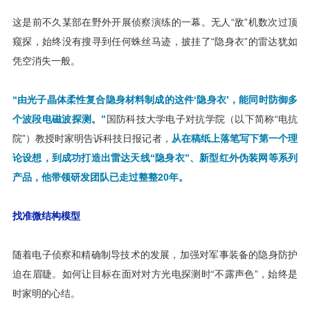
这是前不久某部在野外开展侦察演练的一幕。无人“敌”机数次过顶
窥探，始终没有搜寻到任何蛛丝马迹，披挂了“隐身衣”的雷达犹如
凭空消失一般。
“由光子晶体柔性复合隐身材料制成的这件‘隐身衣’，能同时防御多
个波段电磁波探测。”
国防科技大学电子对抗学院（以下简称“电抗
院”）教授时家明告诉科技日报记者，
从在稿纸上落笔写下第一个理
论设想，到成功打造出雷达天线“隐身衣”、
新型红外伪装网等系列
产品，他带领研发团队已走过整整20年。
找准微结构模型
随着电子侦察和精确制导技术的发展，加强对军事装备的隐身防护
迫在眉睫。如何让目标在面对对方光电探测时“不露声色”，始终是
时家明的心结。