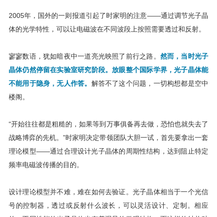
2005年，国外的一则报道引起了时家明的注意——通过调节光子晶
体的光学特性，可以让电磁波在不同波段上按照需要透过和反射。
寥寥数语，犹如暗夜中一道亮光映照了前行之路。
然而，当时光子
晶体仍然停留在实验室研究阶段。
放眼整个国际学界，光子晶体能
不能用于隐身，无人作答。
解答不了这个问题，一切构想都是空中
楼阁。
“开始往往都是粗糙的，如果等到万事俱备再去做，恐怕也就失去了
战略博弈的先机。”时家明决定带领团队大胆一试，首先要拿出一套
理论模型——通过合理设计光子晶体的周期性结构，达到阻止特定
频率电磁波传播的目的。
设计理论模型并不难，难在如何去验证。光子晶体相当于一个光信
号的控制器，透过或反射什么波长，可以灵活设计、定制。相应