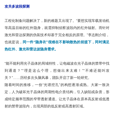
攻关多波段探测
工程化制备问题解决了，新的难题又出现了。“要想实现车载发动机
等高温目标的红外隐身，就需抑制侦察波段内的红外辐射。而针对
激光和雷达探测的伪装技术却基于完全相反的原理。”李志刚介绍，
也就是说，
同一件“隐身衣”很难在不影响散热的前提下，同时满足
热红外、激光和雷达波隐身需求。
“能不能利用光子晶体的局域特性，让电磁波在光子晶体的禁带中找
到通道？”“理是这么个理，想做出来太难！”“不难还能叫攻
关？”……历经多次头脑风暴，团队开启了新一轮研究。
随着时间的推移，一份“光谱挖孔”的构想逐渐成熟。大家一致决
定，人为破坏光子晶体的周期性电介质结构，引入缺陷或杂质，形
成特定频率范围的窄带透射通道。让光子晶体在原本高反射或低透
射的禁带波段内，出现局部的低反射或高透射区域。