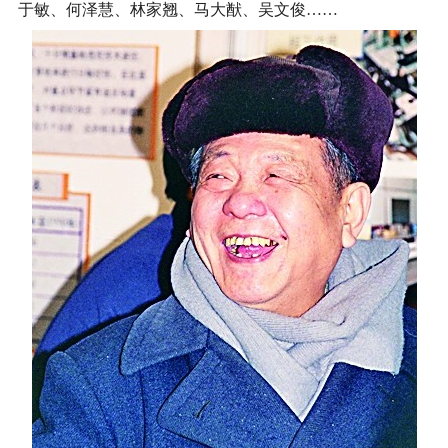
于敏、何泽慧、林家翘、马大猷、吴文俊……