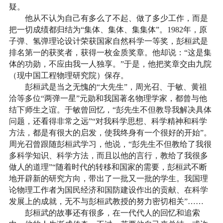
疑。
他从不认为自己有多么了不起、做了多少工作，而是
把一切成绩都归结为“集体、集体、集集体”。1982年，原
子弹、氢弹理论设计荣获国家自然科学一等奖，彭桓武是
排名第一的获奖者，获得一枚金质奖章。他却说：“这是集
体的功勋，不应由我一人独享。”于是，他把奖章交由九院
（现中国工程物理研究院）保存。
彭桓武是当之无愧的“大先生”，周光召、于敏、黄祖
洽等多位“两弹一星”元勋和我国著名物理学家，都曾与他
结下师生之谊。于敏曾回忆，“彭先生不但教导我解决具体
问题，还看得非常之远”“对我科学思想、科学精神和科学
方法，都是有很大的启发，使我终身有一个很好的开始”。
周光召曾跟随彭桓武学习，他说，“彭先生不但教给了我很
多科学知识、科学方法，而且以他的言行，教给了我很多
做人的道理”“随着时代的转移和国家的需要，彭桓武不断
地开辟新的研究方向，带出了一批又一批的学生。我国理
论物理工作者为国民经济和国防建设作出的贡献、在科学
发展上的成就，无不与彭桓武教授的努力密切相关”……
彭桓武的故事还有很多，在一代代人的回忆和追索