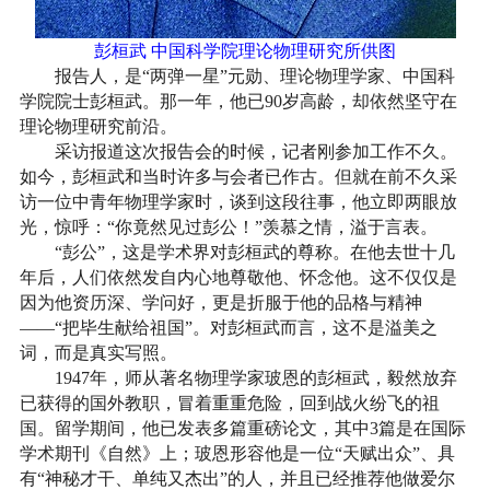
彭桓武 中国科学院理论物理研究所供图
报告人，是“两弹一星”元勋、理论物理学家、中国科
学院院士彭桓武。那一年，他已90岁高龄，却依然坚守在
理论物理研究前沿。
采访报道这次报告会的时候，记者刚参加工作不久。
如今，彭桓武和当时许多与会者已作古。但就在前不久采
访一位中青年物理学家时，谈到这段往事，他立即两眼放
光，惊呼：“你竟然见过彭公！”羡慕之情，溢于言表。
“彭公”，这是学术界对彭桓武的尊称。在他去世十几
年后，人们依然发自内心地尊敬他、怀念他。这不仅仅是
因为他资历深、学问好，更是折服于他的品格与精神
——“把毕生献给祖国”。对彭桓武而言，这不是溢美之
词，而是真实写照。
1947年，师从著名物理学家玻恩的彭桓武，毅然放弃
已获得的国外教职，冒着重重危险，回到战火纷飞的祖
国。留学期间，他已发表多篇重磅论文，其中3篇是在国际
学术期刊《自然》上；玻恩形容他是一位“天赋出众”、具
有“神秘才干、单纯又杰出”的人，并且已经推荐他做爱尔