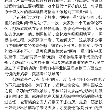
程组，对原子弹反应过程进行粗估计算，找出决定各反应
过程特性的主要物理量。这个替代计算机的方法，对掌握
原子弹反应的基本规律与物理图像起到了重要作用。
记者还听过这样一个故事。“两弹一星”研制期间，彭
桓武有段时间“靠边站”了。一次，大家为一个问题争论不
休，彭桓武就站在后面静静地听。等谈论告一段落、大家
都去休息时，他走到黑板前，拿起粉笔唰唰唰地写了一黑
板推导过程。大家回来一看，问题解决了！这故事多少带
点“扫地僧”式的传奇色彩，细节已不可考。但其实，类似
的故事还有不少，足可窥见彭桓武在“两弹一星”研制中居
功至伟。正如“两弹一星”元勋、著名物理学家朱光亚的评
价，彭桓武“为我国原子事业以及核武器事业的创立和发展
建立了卓著的功勋”“是我们核事业以及理论物理方面当之
无愧的开拓者、奠基者和领导者”。
彭桓武是个没有“架子”的人。没“架子”到什么程度呢？
他不只生活俭朴，为了工作，还翻过垃圾堆。新中国成立
之初，各项物资都很紧缺，彭桓武就去废品站找些可用做
研究的旧金属。或许是他在天桥废品站挑挑拣拣的举动太
过古怪，被警惕的公安人员带回了派出所。最后，还是钱
三强去派出所解释了来龙去脉，才洗脱他“敌对分子”的嫌