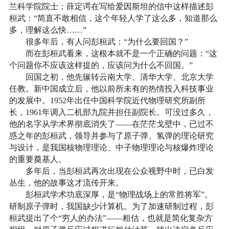
兰科学院院士；薛定谔在写给爱因斯坦的信中这样描述彭
桓武：“简直不敢相信，这个年轻人学了这么多，知道那么
多，理解这么快……”
很多年后，有人问彭桓武：“为什么要回国？”
而在彭桓武看来，这根本就不是一个正确的问题：“这
个问题你不应该这样提的，应该问为什么不回国。”
回国之初，他先辗转云南大学、清华大学、北京大学
任教。新中国成立后，他以前所未有的热情投入科技事业
的发展中。1952年出任中国科学院近代物理研究所副所
长，1961年调入二机部九院并担任副院长。可没过多久，
他的名字从学术界彻底消失了——在茫茫戈壁中，已过不
惑之年的彭桓武，领导并参与了原子弹、氢弹的理论研究
与设计，是我国核物理理论、中子物理理论与核爆炸理论
的重要奠基人。
多年后，当彭桓武再次出现在公众视野中时，已白发
丛生，他的故事这才流传开来。
彭桓武学术功底深厚，是“物理战场上的常胜将军”。
研制原子弹时，我国缺少计算机。为了加速研制过程，彭
桓武提出了个“穷人的办法”——粗估，也就是简化复杂方