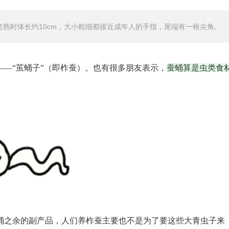
青绿色，老熟时体长约10cm，大小粗细都接近成年人的手指，尾端有一根尖角。
—“茧蛹子”（即柞蚕）。也有很多朋友表示，
蚕蛹算是虫类食
。
蛹之余的副产品，人们养柞蚕主要也不是为了要这些大青虫子来