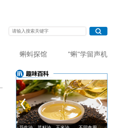
蝌蚪探馆
"蝌"学留声机
碰撞还能用、断电也能开，强制性国标让车门把手安全不再“隐形”
花生油、菜籽油、玉米油……不同食用油怎么选？记住这几点，挑对不踩坑！