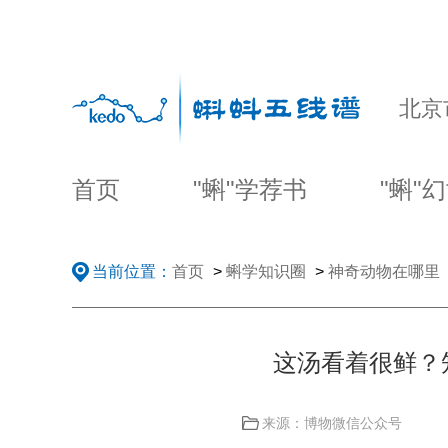
北京
首页
"蝌"学荐书
"蝌"
当前位置：
首页
>
蝌学知识圈
>
神奇动物在哪里
这汤看着很鲜？
来源：博物微信公众号