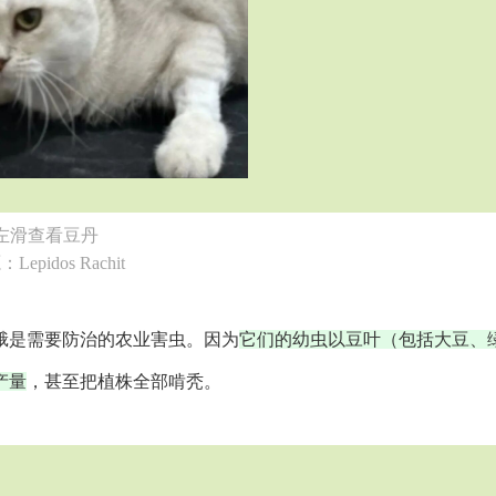
左滑查看豆丹
Lepidos Rachit
蛾是需要防治的农业害虫。因为
它们的幼虫以豆叶（包括大豆、
产量
，甚至把植株全部啃秃。