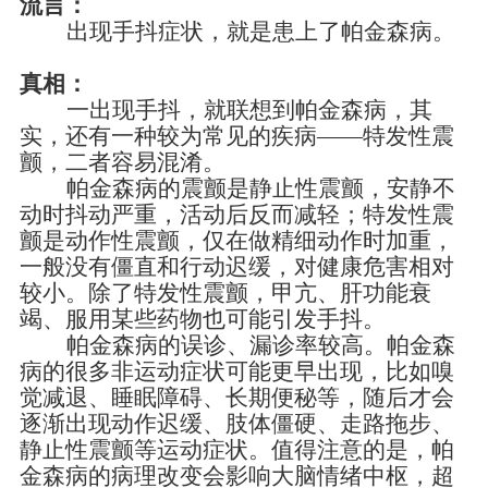
流言：
出现手抖症状，就是患上了帕金森病。
真相：
一出现手抖，就联想到帕金森病，其
实，还有一种较为常见的疾病
——特发性震
颤，二者容易混淆。
帕金森病的震颤是静止性震颤，安静不
动时抖动严重，活动后反而减轻；特发性震
颤是动作性震颤，仅在做精细动作时加重，
一般没有僵直和行动迟缓，对健康危害相对
较小。除了特发性震颤，甲亢、肝功能衰
竭、服用某些药物也可能引发手抖。
帕金森病的误诊、漏诊率较高。帕金森
病的很多非运动症状可能更早出现，比如嗅
觉减退、睡眠障碍、长期便秘等，随后才会
逐渐出现动作迟缓、肢体僵硬、走路拖步、
静止性震颤等运动症状。值得注意的是，帕
金森病的病理改变会影响大脑情绪中枢，超