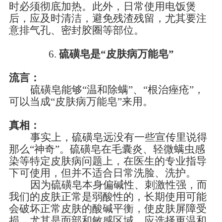
时必须彻底加热。此外，日常使用电饭煲
后，应及时清洁，避免残渣残留，尤其要注
意排气孔、密封胶圈等部位。
6.
硫磺皂是
“皮肤病万能皂”
流言：
硫磺皂能够
“温和除螨”
、
“根治痤疮”，
可以当成“皮肤病万能皂”来用。
真相：
事实上，硫磺皂远没有一些宣传里说得
那么
“神奇”。硫磺皂在毛囊炎、轻微螨虫感
染等特定皮肤病问题上，在医生
的专业
指导
下可使用，但并不适合日常洗脸、洗护。
因为硫磺皂本身偏碱性、刺激性强，而
我们的皮肤正常是弱酸性的，长期使用可能
会破坏正常皮肤的酸碱平衡，使皮肤屏障受
损，尤其是面部和敏感区域，应选择更温和