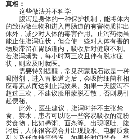
真相：
这些做法并不科学。
腹泻是身体的一种保护机制，能将体内
的致病微生物和进入胃肠道的有害物质排出
体外，减少对人体的毒害作用。止泻药物虽
能止住腹泻症状，但会使一些对人体有害的
物质滞留在胃肠道内，吸收后对健康不利。
若腹泻频繁，每小时两三次且伴有脱水症
状，则应及时就医。
需要特别提醒，常见药蒙脱石散是一种
吸附剂，进入胃肠道之后，会吸附细菌和相
应毒素从而达到止泻效果。如果一天腹泻不
超过三次，不建议服用蒙脱石散，否则易引
起便秘。
此外，医生建议，腹泻时并不主张禁
食、禁水，患者可以吃一些容易吸收的淀粉
类食物，比如稀粥、面条等。出现呕吐、腹
泻后，人体很容易合并出现脱水、电解质紊
乱以及低血糖等情况。如果长时间禁食、禁