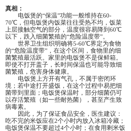
真相：
电饭煲的
“保温”功能一般维持在60
-
70℃，但电饭煲内饭菜往往受热不均，饭菜
上层接触空气的部分，温度很容易降到60℃
以下，跌入细菌繁殖的“危险温度带”。
世界卫生组织明确将
5
-
60℃界定为食物
的“危险温度带”，在这个区间，食物里的细
菌繁殖最活跃。家里的电饭煲不是保鲜箱。
即使不打开盖子，长时间保温也可能导致细
菌繁殖，危害身体健康。
电饭煲上方开有气孔，不属于密闭环
境；若中途打开盛饭，在这个过程中易把细
菌带到里面；电饭煲保温时，部分细菌仍可
以存活繁殖（如一些耐热菌），甚至产生致
病毒素。
因此，为了保证食品安全，医生建议：
吃不完的米饭应在
2个小时内放入冰箱冷藏；
电饭煲保温不要超过4个小时；在食用剩米饭