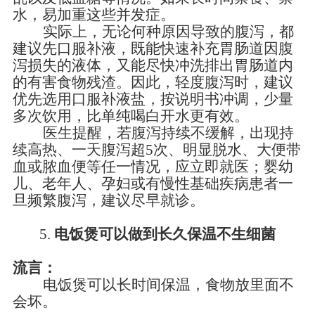
水，易加重这些并发症。
实际上，无论何种原因导致的腹泻，都
建议先口服补液，既能快速补充胃肠道因腹
泻损失的液体，又能尽快冲洗排出胃肠道内
的有害食物残渣。因此，轻度腹泻时，建议
优先选用口服补液盐，按说明书冲调，少量
多次饮用，比单纯喝白开水更有效。
医生提醒，若腹泻持续不缓解，出现持
续高热、一天腹泻超
5次、明显脱水、大便带
血或脓血便等任一情况，应立即就医；婴幼
儿、老年人、孕妇或有慢性基础疾病
患
者一
旦频繁腹泻，建议尽早就诊。
5.
电饭煲可以做到长久保温不生细菌
流言：
电饭煲可以长时间保温，食物放里面不
会坏。