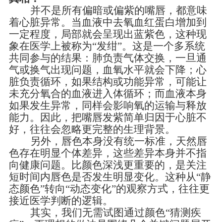
并不是所有偏暗或偏紫的嘴唇，都意味
着心脏异常。当血液中去氧血红蛋白增加到
一定程度，局部就会呈现出蓝紫色，这种现
象在医学上被称为
“
发绀
”
。这是一个多系统
共同参与的结果：肺负责气体交换，一旦通
气或换气出现问题，血氧水平就会下降；心
脏负责循环，如果结构或功能异常，可能让
未充分氧合的血液进入体循环；而血液本身
如果发生异常，同样会影响氧的运输与释放
能力。因此，把嘴唇发紫简单归因于心脏不
好，往往会忽略更完整的生理背景。
另外，唇色本身没有统一标准，天然唇
色存在明显个体差异，这些差异本身并不指
向健康问题。比颜色深浅更重要的，是关注
短时间内唇色是否发生明显变化。这种从
“静
态颜色”转向“动态变化”的观察方式，往往更
接近医学判断的逻辑。
其实，我们无需试图通过颜色
“猜测疾