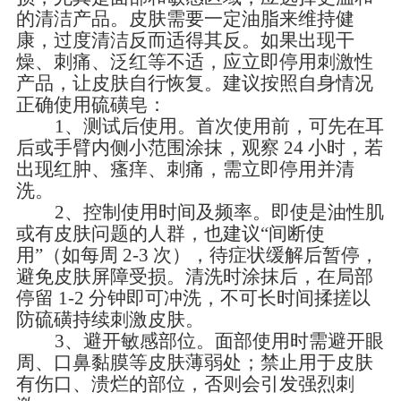
的清洁产品。皮肤需要一定油脂来维持健
康，过度清洁反而适得其反。如果出现干
燥、刺痛、泛红等不适，应立即停用刺激性
产品，让皮肤自行恢复
。
建议按照自身情况
正确使用硫磺皂：
1、测试后使用
。
首次使用前，可先在耳
后或手臂内侧小范围涂抹，观察
24 小时，若
出现红肿、瘙痒、刺痛，需立即停用并清
洗。
2、控制使用时间及频率
。
即使是油性肌
或有皮肤问题的人群，也建议
“间断使
用”（如每周 2
-
3 次），待症状缓解后暂停，
避免皮肤屏障受损。清洗时涂抹后，在局部
停留 1
-
2 分钟即可冲洗，不可长时间揉搓以
防硫磺持续刺激皮肤。
3、避开敏感部位
。
面部使用时需避开眼
周、口鼻黏膜等皮肤薄弱处；禁止用于皮肤
有伤口、溃烂的部位，否则会引发强烈刺