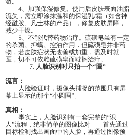
激。
4、加强保湿修复
。
使用后皮肤表面油脂
流失，需立即涂抹温和的保湿乳
/霜（如含神
经酰胺、凡士林的产品），修复皮肤屏障，
减少干燥。
5、不能代替药物治疗
。
硫磺皂虽有一定
的杀菌、抑螨、控油作用，但硫磺皂并非药
物，若皮肤症状无改善或加重，需及时就
医，切不可依赖硫磺皂而耽搁治疗。
7.
人脸识别时只拍一个
“圈”
流言：
人脸验证时，摄像头捕捉的范围只有屏
幕上显示的那个
“小圆圈”。
真相：
事实上，人脸识别有一套完整的
“识
人”流程，绝非简单的图像比对——首先通过
目标检测找出画面中的人脸，再通过图像预