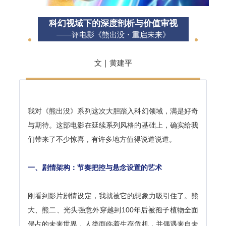
科幻视域下的深度剖析与价值审视
——评电影《熊出没・重启未来》
文｜黄建平
我对《熊出没》系列这次大胆踏入科幻领域，满是好奇
与期待。这部电影在延续系列风格的基础上，确实给我
们带来了不少惊喜，有许多地方值得说道说道。
一、剧情架构：节奏把控与悬念设置的艺术
刚看到影片剧情设定，我就被它的想象力吸引住了。熊
大、熊二、光头强意外穿越到100年后被孢子植物全面
侵占的未来世界，人类面临着生存危机，并偶遇来自未