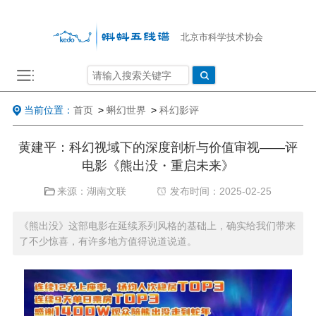
北京市科学技术协会
当前位置：
首页
>
蝌幻世界
>
科幻影评
黄建平：科幻视域下的深度剖析与价值审视——评
电影《熊出没・重启未来》
来源：湖南文联
发布时间：2025-02-25
《熊出没》这部电影在延续系列风格的基础上，确实给我们带来
了不少惊喜，有许多地方值得说道说道。