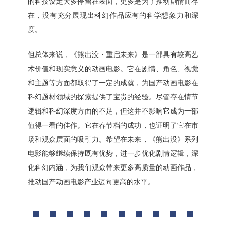
的科技设定大多停留在表面，更多是为了推动剧情而存
在，没有充分展现出科幻作品应有的科学想象力和深
度。
但总体来说，《熊出没・重启未来》是一部具有较高艺
术价值和现实意义的动画电影。它在剧情、角色、视觉
和主题等方面都取得了一定的成就，为国产动画电影在
科幻题材领域的探索提供了宝贵的经验。尽管存在情节
逻辑和科幻深度方面的不足，但这并不影响它成为一部
值得一看的佳作。它在春节档的成功，也证明了它在市
场和观众层面的吸引力。希望在未来，《熊出没》系列
电影能够继续保持既有优势，进一步优化剧情逻辑，深
化科幻内涵，为我们观众带来更多高质量的动画作品，
推动国产动画电影产业迈向更高的水平。