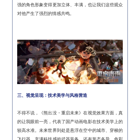
强的角色形象变得更加立体、丰满，也让我们这些观众
对他产生了强烈的情感共鸣。
三、视觉呈现：技术美学与风格营造
不得不说，《熊出没・重启未来》在视觉效果方面，真
的让我眼前一亮，代表了国产动画电影在技术美学上的
较高水准。未来世界到处是悬浮在空中的城市、穿梭的
飞行器、充满科技感的武器装备，还有形态各异、色彩