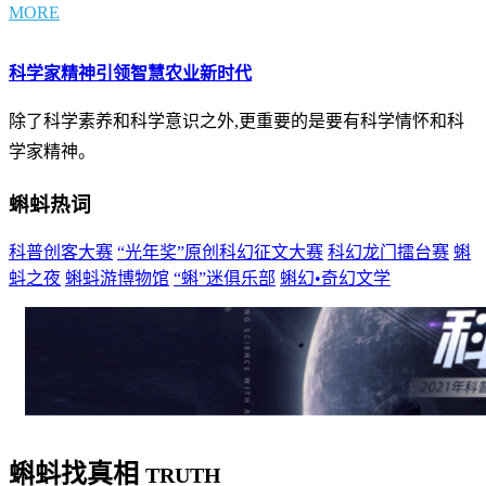
MORE
科学家精神引领智慧农业新时代
除了科学素养和科学意识之外,更重要的是要有科学情怀和科
学家精神。
蝌蚪热词
科普创客大赛
“光年奖”原创科幻征文大赛
科幻龙门擂台赛
蝌
蚪之夜
蝌蚪游博物馆
“蝌”迷俱乐部
蝌幻•奇幻文学
蝌蚪找真相
TRUTH