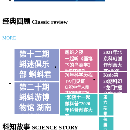
经典回顾
Classic review
MORE
蝌蚪之夜——
2021年北
第十二期
一起听《画笔
京科幻创
蝌迷俱乐
下的鸟类学》
作创意大
世界环境日，
赛“光年
部 蝌蚪君
70年科学历程
Kedo第
和蝌蚪君一起
奖”作品
TA们见证
28期科幻
来听听吧...
教你科学
征集
第二十期
庆祝中华人民
“龙门”擂
7大奖项，
共和国成立70
减肥
台赛开赛
蝌蚪游博
36个名
“和院士一起
第
周年专题...
啦！
额，等你
六
又到了爱美的季
做科普”2020
物馆 湖南
第28期科
来参加~
期
节，减肥也成了很
年科普创客大
幻“龙门”
蝌
多...
省博物馆
赛
擂台赛。
幻
抗
“和院士一起做
奇
霾
科知故事
湖南省博物馆是湖
SCIENCE STORY
科普”科普创客