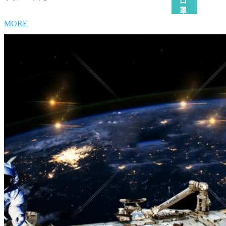
幻
口
南省最大的历史
大赛...
藏
罩
艺...
龙
全
MORE
擂
攻
台
略
赛