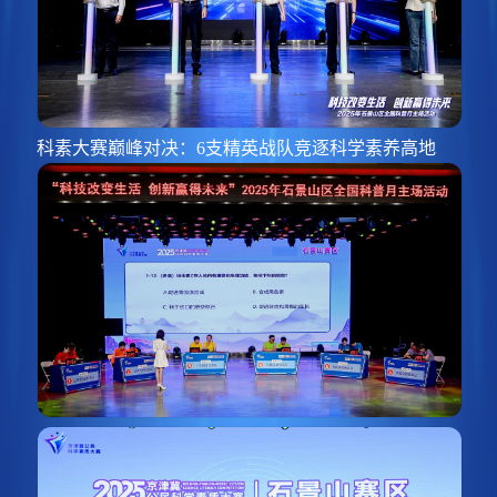
科素大赛巅峰对决：6支精英战队竞逐科学素养高地