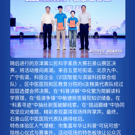
随后进行的京津冀公民科学素质大赛石景山赛区决
赛，将活动推向高潮。来自五里坨街道、北京九中、
广宁街道、科技企业（识因智能与淇骏科技联合组
队）、区中医医院和区教育分院的6支精英代表队经过
层层选拔会师决赛。在“科普讲解”中化繁为简解读科
学原理，在“极速争锋”中敏捷抢答展现知识储备，在
“科素寻迹”中抽丝剥茧破解线索，在“挑战巅峰”中协同
攻坚应对难题，精彩表现赢得现场阵阵掌声。最终，
石景山区中医医院代表队摘得桂冠。
特色体验区人气爆棚：市集嘉年华让科普“可玩可感”
除核心仪式与赛事外，活动现场的特色板块让公众沉