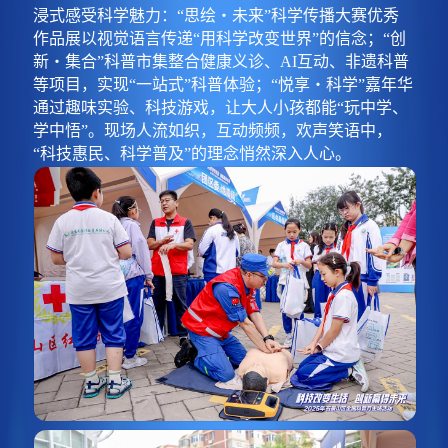
浸式感受科学魅力：“思绘・未来”科学传播大赛优秀
作品展以视觉语言传递“用科学改变世界”的信念；“创
新・集合”科普市集整合健康义诊、AI互动、非遗科普
等项目，实现“一站式”科普体验；“悦享・科学”嘉年华
通过趣味实验、科技游戏，让大人小孩都能“玩中学、
学中悟”。现场人流如织，互动频频，欢声笑语中，
“科技惠民、科学普及”的理念悄然深入人心。