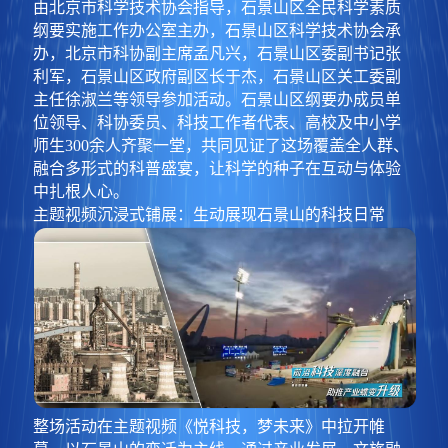
由北京市科学技术协会指导，石景山区全民科学素质
纲要实施工作办公室主办，石景山区科学技术协会承
办，北京市科协副主席孟凡兴，石景山区委副书记张
利军，石景山区政府副区长于杰，石景山区关工委副
主任徐淑兰等领导参加活动。石景山区纲要办成员单
位领导、科协委员、科技工作者代表、高校及中小学
师生300余人齐聚一堂，共同见证了这场覆盖全人群、
融合多形式的科普盛宴，让科学的种子在互动与体验
中扎根人心。
主题视频沉浸式铺展：生动展现石景山的科技日常
整场活动在主题视频《悦科技，梦未来》中拉开帷