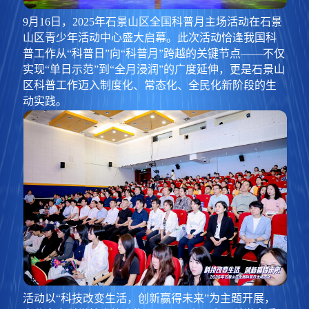
9月16日，2025年石景山区全国科普月主场活动在石景
山区青少年活动中心盛大启幕。此次活动恰逢我国科
普工作从“科普日”向“科普月”跨越的关键节点——不仅
实现“单日示范”到“全月浸润”的广度延伸，更是石景山
区科普工作迈入制度化、常态化、全民化新阶段的生
动实践。
活动以“科技改变生活，创新赢得未来”为主题开展，