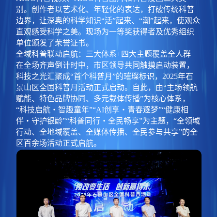
别。创作者以艺术化、年轻化的表达，打破传统科普
边界，让深奥的科学知识“活”起来、“潮”起来，使观众
直观感受科学之美。现场为一等奖获得者及优秀组织
单位颁发了荣誉证书。
全域科普联动启航：三大体系+四大主题覆盖全人群
在全场齐声倒计时中，市区领导共同触摸启动装置，
科技之光汇聚成“首个科普月”的璀璨标识，2025年石
景山区全国科普月活动正式启动。自此，由“主场领航
赋能、特色品牌协同、多元载体传播”为核心体系，
“科技启航・智趣童年”“AI创享・青春逐梦”“健康相
伴・守护银龄”“科普同行・全民畅享”为主题，“全领域
行动、全地域覆盖、全媒体传播、全民参与共享”的全
区百余场活动正式启航。