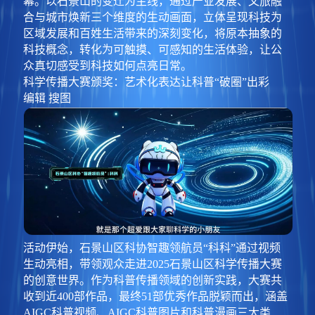
幕。以石景山的变迁为主线，通过产业发展、文旅融
合与城市焕新三个维度的生动画面，立体呈现科技为
区域发展和百姓生活带来的深刻变化，将原本抽象的
科技概念，转化为可触摸、可感知的生活体验，让公
众真切感受到科技如何点亮日常。
科学传播大赛颁奖：艺术化表达让科普“破圈”出彩
编辑 搜图
活动伊始，石景山区科协智趣领航员“科科”通过视频
生动亮相，带领观众走进2025石景山区科学传播大赛
的创意世界。作为科普传播领域的创新实践，大赛共
收到近400部作品，最终51部优秀作品脱颖而出，涵盖
AIGC科普视频、AIGC科普图片和科普漫画三大类