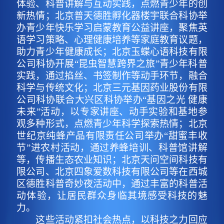
体验、科普讲解与互动实践，点燃青少年的创
新热情；北京普天德胜孵化器楼宇联合科协举
办青少年快乐学习启蒙教育公益讲座，聚焦英
语学习策略、心理健康培养等家庭教育议题，
助力青少年健康成长；北京玉蝶心语科技有限
公司科协开展“昆虫智慧跨界之旅”青少年科普
实践，通过掐丝、书签制作等动手环节，融合
科学与传统文化；北京三元基因药业股份有限
公司科协联合大兴区科协举办“基因之光 健康
未来”活动，以专家讲座、动手实验和基地参
观多种形式，点燃青少年科学探索热情；北京
世纪京纯蜂产品有限责任公司举办“甜蜜丰收
节”进农村活动，通过养蜂培训、科普馆讲解
等，传播生态农业知识；北京天问空间科技有
限公司、北京四象爱数科技有限公司等在西城
区德胜科普奇妙夜活动中，通过丰富的科普活
动体验，让居民群众身临其境感受科技的魅
力。
这些活动紧扣社会热点，以科技之力回应