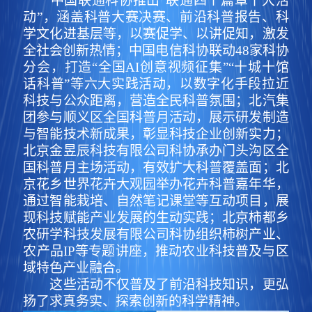
中国联通科协推出“联通四个篇章十大活
动”，涵盖科普大赛决赛、前沿科普报告、科
学文化进基层等，以赛促学、以讲促知，激发
全社会创新热情；中国电信科协联动48家科协
分会，打造“全国AI创意视频征集”“十城十馆
话科普”等六大实践活动，以数字化手段拉近
科技与公众距离，营造全民科普氛围；北汽集
团参与顺义区全国科普月活动，展示研发制造
与智能技术新成果，彰显科技企业创新实力；
北京金昱辰科技有限公司科协承办门头沟区全
国科普月主场活动，有效扩大科普覆盖面；北
京花乡世界花卉大观园举办花卉科普嘉年华，
通过智能栽培、自然笔记课堂等互动项目，展
现科技赋能产业发展的生动实践；北京柿都乡
农研学科技发展有限公司科协组织柿树产业、
农产品IP等专题讲座，推动农业科技普及与区
域特色产业融合。
这些活动不仅普及了前沿科技知识，更弘
扬了求真务实、探索创新的科学精神。