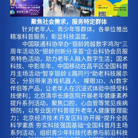
聚焦社会需求，服务特定群体
针对老年人、青少年等群体，各单位推出
精准科普服务，彰显科技温度。
中国联通科协举办“银龄跨越数字鸿沟”三
周年活动及“银龄创新分享荟”企业科协会员服
务特色活动，助力老年人融入数字生活；国术
科技、中影年年、中国移动在昌平区全国科普
月主场活动“智享银龄 E路同行”助老科技展示
区，分别带来游戏机器人、裸眼3D、AI数字
伴侣等产品，让老年人在沉浸式体验中感受科
技便利；北京清华长庚医院开展老年健康素养
提升系列活动，聚焦口腔、心血管等常见疾病
预防，以专业医疗科普提升老年人健康管理能
力；北京经济技术开发区科协开展“提升全民
科学素质 夯实科技强国基础”全国科普月主场
系列活动，组织青少年科技代表参与前沿科技