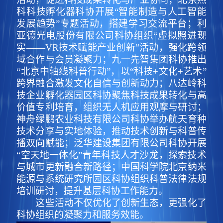
科科技孵化器科协开展“智能制造与人工智能
发展趋势”专题活动，搭建学习交流平台；利
亚德光电股份有限公司科协组织“虚拟照进现
实——VR技术赋能产业创新”活动，强化跨领
域合作与会员凝聚力；九一先智集团科协推出
“北京中轴线科普行动”，以“科技+文化+艺术”
跨界融合激发文化自信与创新动力；八达岭科
技企业孵化器园区科协聚焦科技成果转化与高
价值专利培育，组织无人机应用观摩与研讨；
神舟绿鹏农业科技有限公司科协举办航天育种
技术分享与实地体验，推动技术创新与科普传
播双向赋能；泛华建设集团有限公司科协开展
“空天地一体化”青年科技人才沙龙，探索技术
与城市更新融合新路径；中国科学院北京纳米
能源与系统研究所园区科协组织科普法律法规
培训研讨，提升基层科协工作能力。
这些活动不仅优化了创新生态，更强化了
科协组织的凝聚力和服务效能。