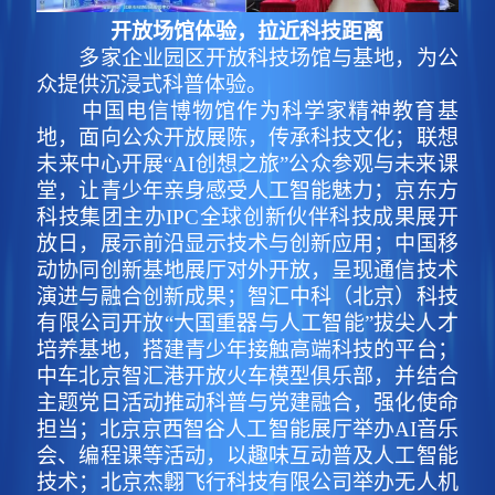
开放场馆体验，拉近科技距离
多家企业园区开放科技场馆与基地，为公
众提供沉浸式科普体验。
中国电信博物馆作为科学家精神教育基
地，面向公众开放展陈，传承科技文化；联想
未来中心开展“AI创想之旅”公众参观与未来课
堂，让青少年亲身感受人工智能魅力；京东方
科技集团主办IPC全球创新伙伴科技成果展开
放日，展示前沿显示技术与创新应用；中国移
动协同创新基地展厅对外开放，呈现通信技术
演进与融合创新成果；智汇中科（北京）科技
有限公司开放“大国重器与人工智能”拔尖人才
培养基地，搭建青少年接触高端科技的平台；
中车北京智汇港开放火车模型俱乐部，并结合
主题党日活动推动科普与党建融合，强化使命
担当；北京京西智谷人工智能展厅举办AI音乐
会、编程课等活动，以趣味互动普及人工智能
技术；北京杰翺飞行科技有限公司举办无人机