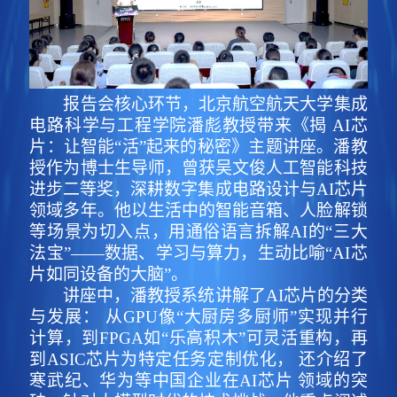
报告会核心环节，北京航空航天大学集成
电路科学与工程学院潘彪教授带来《揭 AI芯
片：让智能“活”起来的秘密》主题讲座。潘教
授作为博士生导师，曾获吴文俊人工智能科技
进步二等奖，深耕数字集成电路设计与AI芯片
领域多年。他以生活中的智能音箱、人脸解锁
等场景为切入点，用通俗语言拆解AI的“三大
法宝”——数据、学习与算力，生动比喻“AI芯
片如同设备的大脑”。
讲座中，潘教授系统讲解了AI芯片的分类
与发展： 从GPU像“大厨房多厨师”实现并行
计算，到FPGA如“乐高积木”可灵活重构，再
到ASIC芯片为特定任务定制优化， 还介绍了
寒武纪、华为等中国企业在AI芯片 领域的突