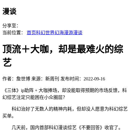
漫谈
分享至：
当前位置：
首页
科幻世界
幻海漫游
漫谈
顶流＋大咖，却是最难火的综
艺
作者：詹世博
来源：新周刊
发布时间：2022-09-16
《三体》ip助阵 + 大咖捧场，却没能取得预期的市场反馈，科
幻综艺注定只能困在小众圈层？
科幻治好了无数人的精神内耗，但却没人愿意为科幻综艺
买单。
几天前，国内首部科幻漫谈综艺《不要回答》收官了。