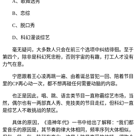
A、歌舞选秀
B、恋综
C、脱口秀
D、科幻漫谈综艺
毫无疑问，大多数人只会在前三个选项中纠结徘徊。至于
第四个，除非是科幻死忠粉，否则宇宙的有趣，打工人才没有
力气在意。
宁愿跟着王心凌再跳一遍、由着诞总冒犯一回、陪着节目
里的CP再心动一次，都不想再碰任何需要动脑的内容。
也正是因此，唱、跳、语言类节目一直称霸综艺市场，当
然，偶尔也有一两部真人秀、竞技类的节目走红，但科幻一直
是综艺人不敢挑战的禁区。
具体的原因，《造神年代》一书中给出了解释：“我们都
爱音乐的原因是，其节奏韵律大体相同，频率序列大体相似，