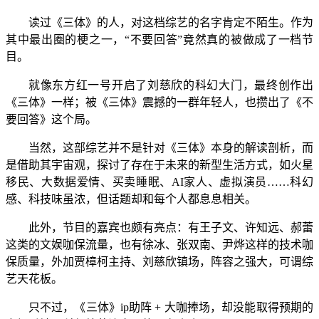
读过《三体》的人，对这档综艺的名字肯定不陌生。作为
其中最出圈的梗之一，“不要回答”竟然真的被做成了一档节
目。
就像东方红一号开启了刘慈欣的科幻大门，最终创作出
《三体》一样；被《三体》震撼的一群年轻人，也攒出了《不
要回答》这个局。
当然，这部综艺并不是针对《三体》本身的解读剖析，而
是借助其宇宙观，探讨了存在于未来的新型生活方式，如火星
移民、大数据爱情、买卖睡眠、AI家人、虚拟演员……科幻
感、科技味虽浓，但话题却和每个人都息息相关。
此外，节目的嘉宾也颇有亮点：有王子文、许知远、郝蕾
这类的文娱咖保流量，也有徐冰、张双南、尹烨这样的技术咖
保质量，外加贾樟柯主持、刘慈欣镇场，阵容之强大，可谓综
艺天花板。
只不过，《三体》ip助阵 + 大咖捧场，却没能取得预期的