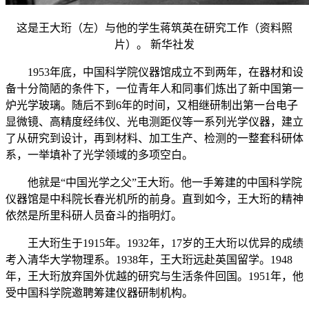
这是王大珩（左）与他的学生蒋筑英在研究工作（资料照
片）。 新华社发
1953年底，中国科学院仪器馆成立不到两年，在器材和设
备十分简陋的条件下，一位青年人和同事们炼出了新中国第一
炉光学玻璃。随后不到6年的时间，又相继研制出第一台电子
显微镜、高精度经纬仪、光电测距仪等一系列光学仪器，建立
了从研究到设计，再到材料、加工生产、检测的一整套科研体
系，一举填补了光学领域的多项空白。
他就是“中国光学之父”王大珩。他一手筹建的中国科学院
仪器馆是中科院长春光机所的前身。直到如今，王大珩的精神
依然是所里科研人员奋斗的指明灯。
王大珩生于1915年。1932年，17岁的王大珩以优异的成绩
考入清华大学物理系。1938年，王大珩远赴英国留学。1948
年，王大珩放弃国外优越的研究与生活条件回国。1951年，他
受中国科学院邀聘筹建仪器研制机构。