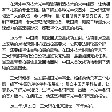
在海外学习技术光学和玻璃制造技术的求学经历，让他拥
有了扎实的专业基础。除了研发各种光学仪器外，王大珩还带
领近千人的队伍，参与“两弹一星”项目所有光学研究任务，研
制了我国第一台大型靶场观测设备、我国第一颗原子弹爆炸火
球威力的高速摄影仪，都取得令人满意的成果。
1975年，中国第一颗返回式卫星成功发射。该项目对卫星
上安装的对地观测相机提出极高要求，它既要达到较高分辨
率，还要经得住自动拍摄的震动。在国外技术封锁的背景下，
王大珩和同事们没日没夜加班攻克难题，最后如期完成任务。
当卫星带着拍摄信息返回地面时，中国人首次成功地看到了清
晰的卫星图像。
王大珩倾尽一生发展祖国光学事业。临终前他只有三个心
愿：编写“中国光学的学科发展史”；建立中国光学科技馆，让
更多人了解光学知识；进行光学名词审定，出版一本光学名词
的官方版本。在病床上，他还坚持起草光学名词审定的报告。
2011年7月21日，王大珩在北京逝世，享年96岁。