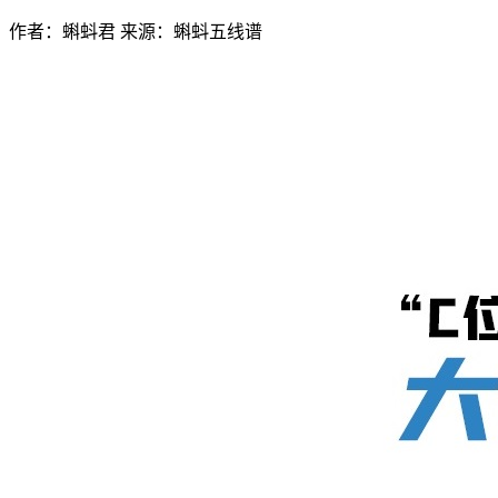
作者：蝌蚪君
来源：蝌蚪五线谱