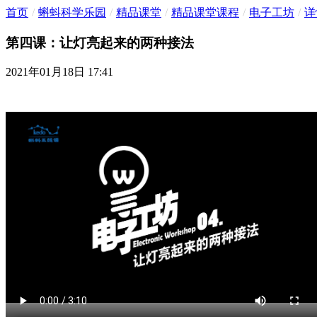
首页
/
蝌蚪科学乐园
/
精品课堂
/
精品课堂课程
/
电子工坊
/
详
第四课：让灯亮起来的两种接法
2021年01月18日 17:41