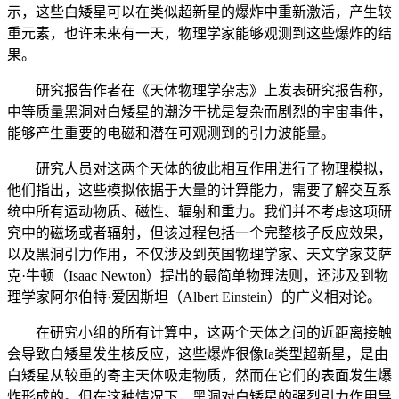
示，这些白矮星可以在类似超新星的爆炸中重新激活，产生较
重元素，也许未来有一天，物理学家能够观测到这些爆炸的结
果。
研究报告作者在《天体物理学杂志》上发表研究报告称，
中等质量黑洞对白矮星的潮汐干扰是复杂而剧烈的宇宙事件，
能够产生重要的电磁和潜在可观测到的引力波能量。
研究人员对这两个天体的彼此相互作用进行了物理模拟，
他们指出，这些模拟依据于大量的计算能力，需要了解交互系
统中所有运动物质、磁性、辐射和重力。我们并不考虑这项研
究中的磁场或者辐射，但该过程包括一个完整核子反应效果，
以及黑洞引力作用，不仅涉及到英国物理学家、天文学家艾萨
克·牛顿（Isaac Newton）提出的最简单物理法则，还涉及到物
理学家阿尔伯特·爱因斯坦（Albert Einstein）的广义相对论。
在研究小组的所有计算中，这两个天体之间的近距离接触
会导致白矮星发生核反应，这些爆炸很像Ia类型超新星，是由
白矮星从较重的寄主天体吸走物质，然而在它们的表面发生爆
炸形成的。但在这种情况下，黑洞对白矮星的强烈引力作用导