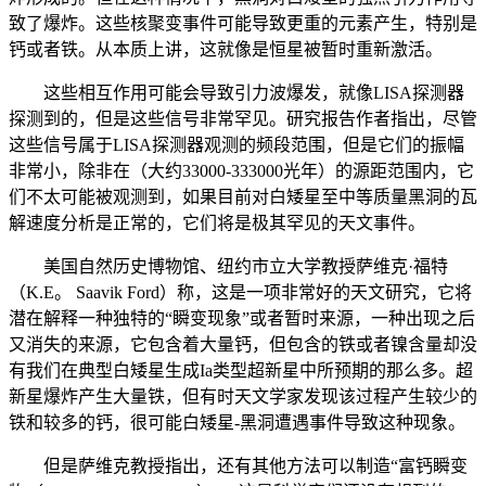
致了爆炸。这些核聚变事件可能导致更重的元素产生，特别是
钙或者铁。从本质上讲，这就像是恒星被暂时重新激活。
这些相互作用可能会导致引力波爆发，就像LISA探测器
探测到的，但是这些信号非常罕见。研究报告作者指出，尽管
这些信号属于LISA探测器观测的频段范围，但是它们的振幅
非常小，除非在（大约33000-333000光年）的源距范围内，它
们不太可能被观测到，如果目前对白矮星至中等质量黑洞的瓦
解速度分析是正常的，它们将是极其罕见的天文事件。
美国自然历史博物馆、纽约市立大学教授萨维克·福特
（K.E。 Saavik Ford）称，这是一项非常好的天文研究，它将
潜在解释一种独特的“瞬变现象”或者暂时来源，一种出现之后
又消失的来源，它包含着大量钙，但包含的铁或者镍含量却没
有我们在典型白矮星生成Ia类型超新星中所预期的那么多。超
新星爆炸产生大量铁，但有时天文学家发现该过程产生较少的
铁和较多的钙，很可能白矮星-黑洞遭遇事件导致这种现象。
但是萨维克教授指出，还有其他方法可以制造“富钙瞬变